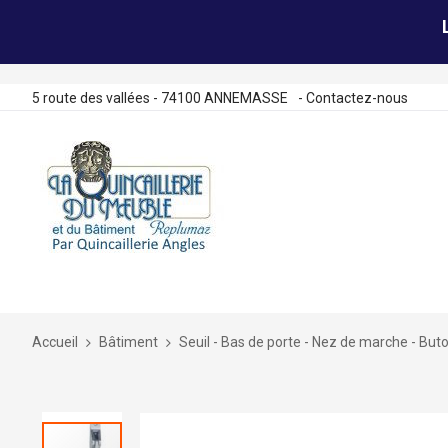
5 route des vallées - 74100 ANNEMASSE
-
Contactez-nous
Allez
au
contenu
Accueil
Bâtiment
Seuil - Bas de porte - Nez de marche - Buto
Skip
to