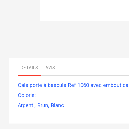
Skip
to
the
beginning
of
the
images
gallery
DETAILS
AVIS
Cale porte à bascule Ref 1060 avec embout c
Coloris:
Argent , Brun, Blanc