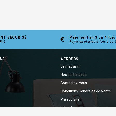
ENT SÉCURISÉ
Paiement en 3 ou 4 fois
YPAL
Payer en plusieurs fois à par
ONS
A PROPOS
Le magasin
Nos partenaires
Contactez-nous
Conditions Générales de Vente
Plan du site
Infos légales