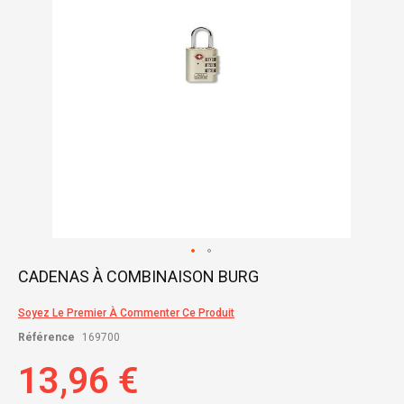
Skip
CADENAS À COMBINAISON BURG
to
the
Soyez Le Premier À Commenter Ce Produit
beginning
of
Référence
169700
the
images
13,96 €
gallery