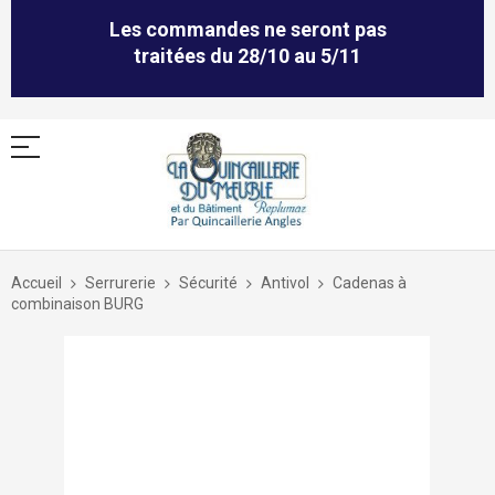
Les commandes ne seront pas
traitées du 28/10 au 5/11
Allez
au
Accueil
Serrurerie
Sécurité
Antivol
Cadenas à
contenu
combinaison BURG
Skip
to
the
end
of
the
images
gallery