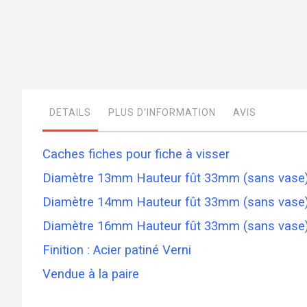
Skip
to
the
beginning
of
DETAILS
PLUS D’INFORMATION
AVIS
the
images
gallery
Caches fiches pour fiche à visser
Diamètre 13mm Hauteur fût 33mm (sans vase
Diamètre 14mm Hauteur fût 33mm (sans vase
Diamètre 16mm Hauteur fût 33mm (sans vase
Finition : Acier patiné Verni
Vendue à la paire