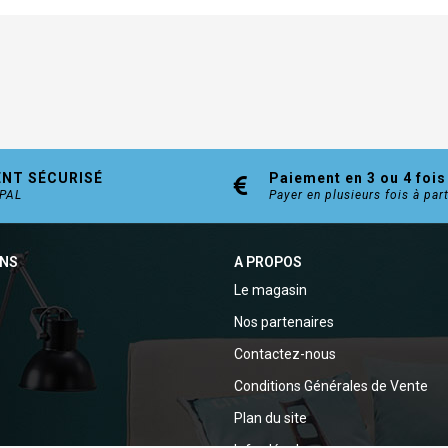
ENT SÉCURISÉ
Paiement en 3 ou 4 fois
YPAL
Payer en plusieurs fois à par
ONS
A PROPOS
Le magasin
Nos partenaires
Contactez-nous
Conditions Générales de Vente
Plan du site