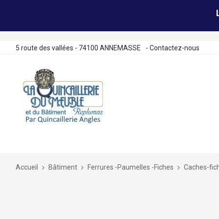
5 route des vallées - 74100 ANNEMASSE
-
Contactez-nous
Allez
au
contenu
Accueil
Bâtiment
Ferrures -Paumelles -Fiches
Caches-fic
Skip
to