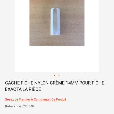
gallery
Skip
CACHE FICHE NYLON CRÈME 14MM POUR FICHE
to
EXACTA LA PIÈCE
the
beginning
of
Soyez Le Premier À Commenter Ce Produit
the
Référence
285040
images
gallery