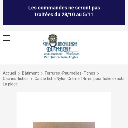
Les commandes ne seront pas
traitées du 28/10 au 5/11
Allez
au
Accueil
Bâtiment
Ferrures -Paumelles -Fiches
contenu
Caches-fiches
Cache fiche Nylon Crème 14mm pour fiche exacta
La pièce
Skip
to
the
end
of
the
images