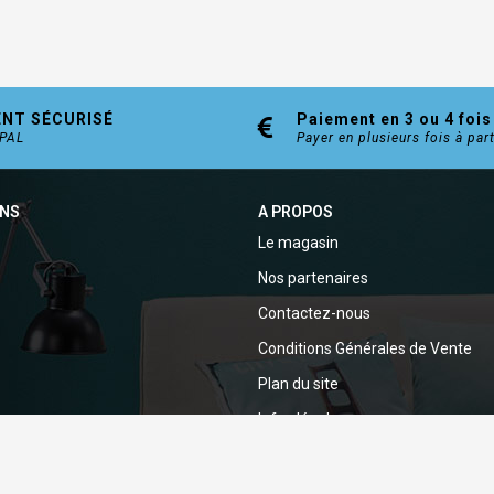
ENT SÉCURISÉ
Paiement en 3 ou 4 fois
YPAL
Payer en plusieurs fois à par
ONS
A PROPOS
Le magasin
Nos partenaires
Contactez-nous
Conditions Générales de Vente
Plan du site
Infos légales
Politique de confidentialité