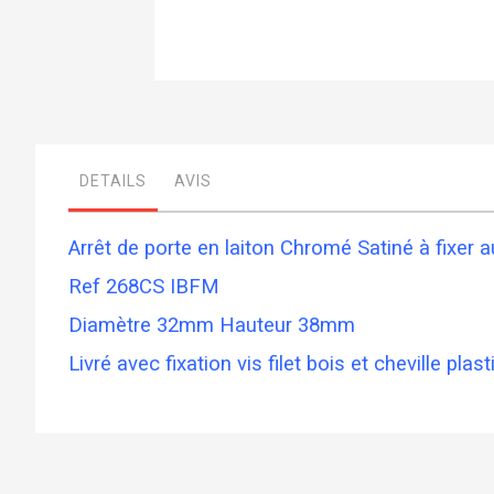
Skip
to
the
beginning
of
DETAILS
AVIS
the
images
gallery
Arrêt de porte en laiton Chromé Satiné à fixer 
Ref 268CS IBFM
Diamètre 32mm Hauteur 38mm
Livré avec fixation vis filet bois et cheville plas