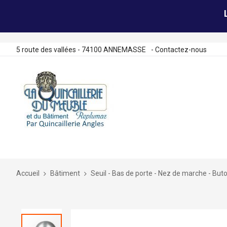
5 route des vallées - 74100 ANNEMASSE
-
Contactez-nous
Allez
au
contenu
Accueil
Bâtiment
Seuil - Bas de porte - Nez de marche - Buto
Skip
to