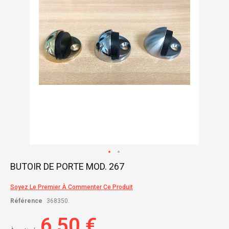
gallery
Skip
BUTOIR DE PORTE MOD. 267
to
the
Soyez Le Premier À Commenter Ce Produit
beginning
of
Référence
368350.
the
images
6,50 €
gallery