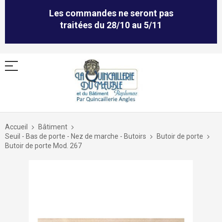
Les commandes ne seront pas
traitées du 28/10 au 5/11
Allez
au
Accueil
Bâtiment
contenu
Seuil - Bas de porte - Nez de marche - Butoirs
Butoir de porte
Butoir de porte Mod. 267
Skip
to
the
end
of
the
images