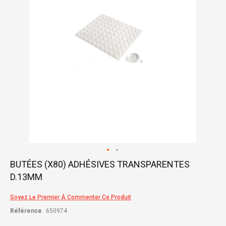
gallery
Skip
BUTÉES (X80) ADHÉSIVES TRANSPARENTES
to
D.13MM
the
beginning
of
Soyez Le Premier À Commenter Ce Produit
the
Référence
650974
images
gallery