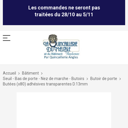
Les commandes ne seront pas
traitées du 28/10 au 5/11
Allez
au
Accueil
Bâtiment
contenu
Seuil - Bas de porte - Nez de marche - Butoirs
Butoir de porte
Butées (x80) adhésives transparentes D.13mm
Skip
to
the
end
of
the
images