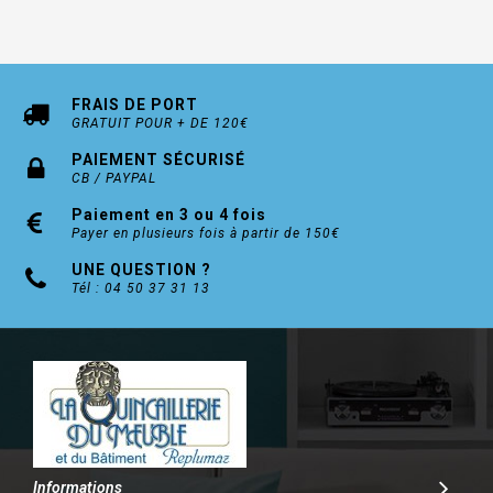
FRAIS DE PORT
GRATUIT POUR + DE 120€
PAIEMENT SÉCURISÉ
CB / PAYPAL
Paiement en 3 ou 4 fois
Payer en plusieurs fois à partir de 150€
UNE QUESTION ?
Tél : 04 50 37 31 13
Informations