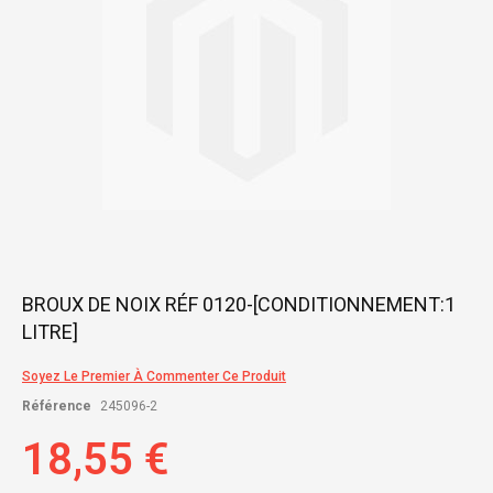
Skip
BROUX DE NOIX RÉF 0120-[CONDITIONNEMENT:1
to
LITRE]
the
beginning
of
Soyez Le Premier À Commenter Ce Produit
the
Référence
245096-2
images
gallery
18,55 €