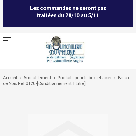
Les commandes ne seront pas
traitées du 28/10 au 5/11
Allez
au
Accueil
Ameublement
Produits pour le bois et acier
Broux
contenu
de Noix Réf 0120-[Conditionnement:1 Litre]
Skip
to
the
end
of
the
images
gallery