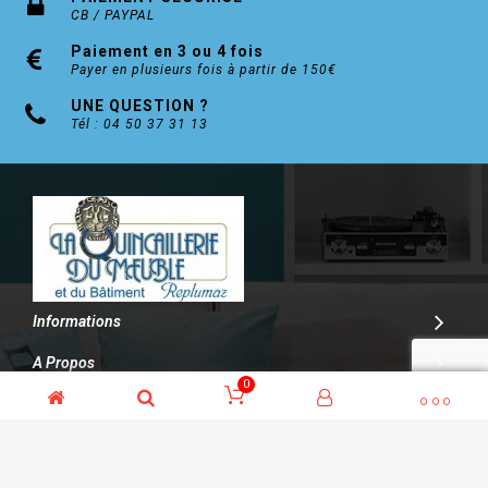
CB / PAYPAL
Paiement en 3 ou 4 fois
Payer en plusieurs fois à partir de 150€
UNE QUESTION ?
Tél : 04 50 37 31 13
Informations
A Propos
0
Contact
© Kalitys Multimédia