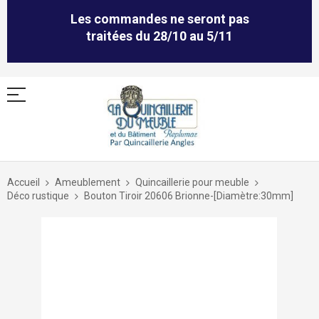
Les commandes ne seront pas
traitées du 28/10 au 5/11
Allez
au
Accueil
Ameublement
Quincaillerie pour meuble
contenu
Déco rustique
Bouton Tiroir 20606 Brionne-[Diamètre:30mm]
Skip
to
the
end
of
the
images
gallery