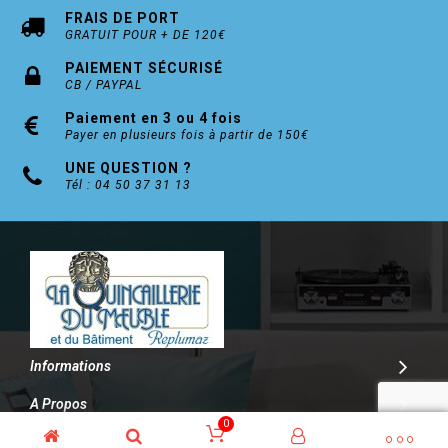
FRAIS DE PORT
GRATUIT POUR + DE 120€
PAIEMENT SÉCURISÉ
CB / PAYPAL
Paiement en 3 ou 4 fois
Payer en plusieurs fois à partir de 150€
UNE QUESTION ?
Tél : 04 50 37 31 13
Informations
A Propos
0
Contact