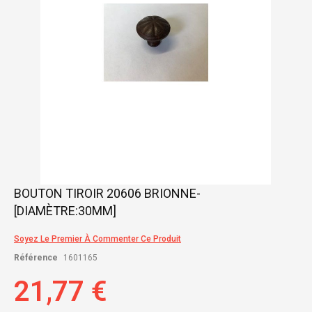
Skip
BOUTON TIROIR 20606 BRIONNE-
to
[DIAMÈTRE:30MM]
the
beginning
of
Soyez Le Premier À Commenter Ce Produit
the
Référence
1601165
images
gallery
21,77 €