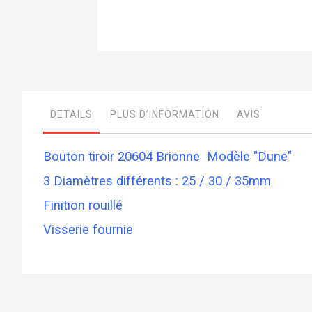
Skip
to
the
beginning
of
DETAILS
PLUS D’INFORMATION
AVIS
the
images
gallery
Bouton tiroir 20604 Brionne Modèle "Dune"
3 Diamètres différents : 25 / 30 / 35mm
Finition rouillé
Visserie fournie