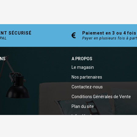
ENT SÉCURISÉ
Paiement en 3 ou 4 fois
YPAL
Payer en plusieurs fois à par
ONS
A PROPOS
Le magasin
Nos partenaires
Contactez-nous
Conditions Générales de Vente
Plan du site
Infos légales
Politique de confidentialité