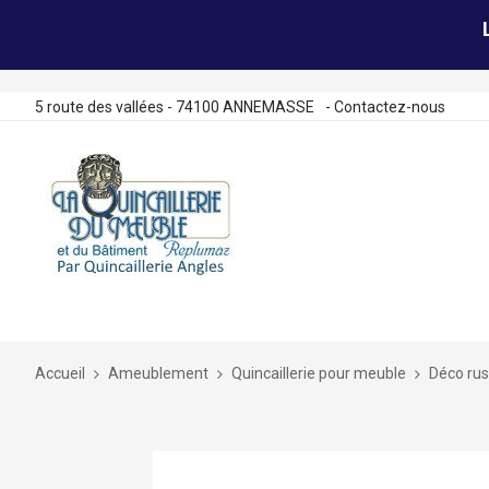
5 route des vallées - 74100 ANNEMASSE
-
Contactez-nous
Allez
au
contenu
Accueil
Ameublement
Quincaillerie pour meuble
Déco rus
Skip
to