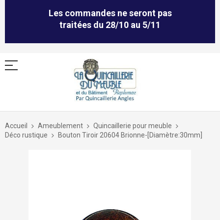
Les commandes ne seront pas
traitées du 28/10 au 5/11
Allez
au
Accueil
Ameublement
Quincaillerie pour meuble
contenu
Déco rustique
Bouton Tiroir 20604 Brionne-[Diamètre:30mm]
Skip
to
the
end
of
the
images
gallery