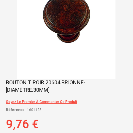
Skip
BOUTON TIROIR 20604 BRIONNE-
to
[DIAMÈTRE:30MM]
the
beginning
of
Soyez Le Premier À Commenter Ce Produit
the
Référence
1601125
images
gallery
9,76 €