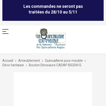
Les commandes ne seront pas
traitées du 28/10 au 5/11
Allez
au
Accueil
Ameublement
Quincaillerie pour meuble
contenu
Déco fantaisie
Bouton Dinosaure CADAP B0204/S
Skip
to
the
end
of
the
images
gallery