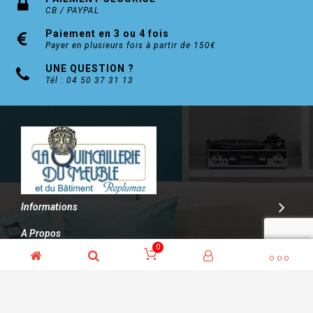
CB / PAYPAL
Paiement en 3 ou 4 fois
Payer en plusieurs fois à partir de 150€
UNE QUESTION ?
Tél : 04 50 37 31 13
Informations
A Propos
0
Contact
© Kalitys Multimédia