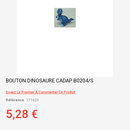
Skip
BOUTON DINOSAURE CADAP B0204/S
to
the
Soyez Le Premier À Commenter Ce Produit
beginning
of
Référence
171623
the
images
5,28 €
gallery