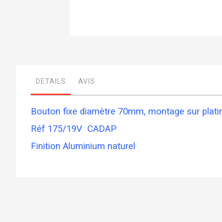
Skip
to
the
beginning
of
DETAILS
AVIS
the
images
gallery
Bouton fixe diamètre 70mm, montage sur platine, 
Réf 175/19V CADAP
Finition Aluminium naturel