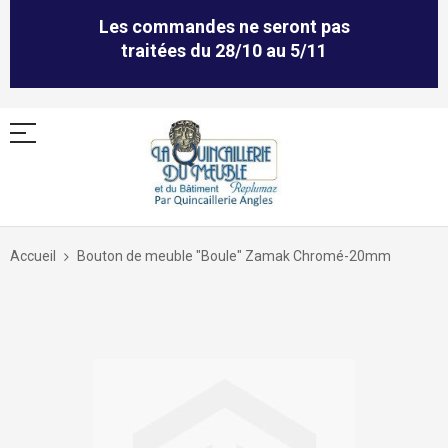
Les commandes ne seront pas
traitées du 28/10 au 5/11
Allez
au
Accueil
Bouton de meuble "Boule" Zamak Chromé-20mm
contenu
Skip
to
the
end
of
the
images
gallery