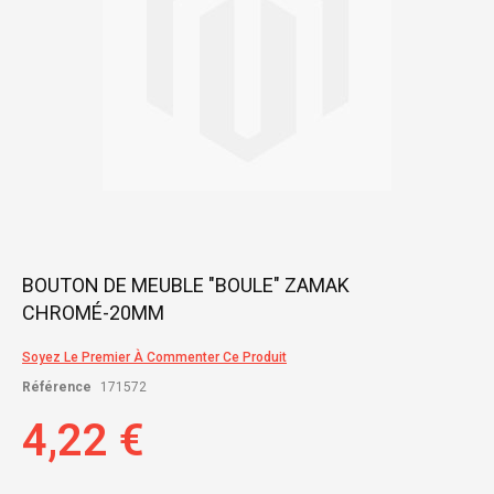
Skip
BOUTON DE MEUBLE "BOULE" ZAMAK
to
CHROMÉ-20MM
the
beginning
of
Soyez Le Premier À Commenter Ce Produit
the
Référence
171572
images
gallery
4,22 €