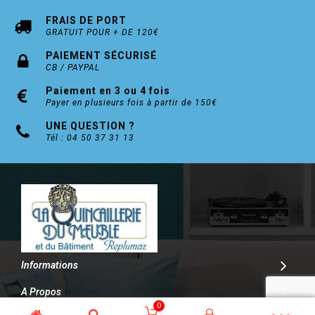
FRAIS DE PORT
GRATUIT POUR + DE 120€
PAIEMENT SÉCURISÉ
CB / PAYPAL
Paiement en 3 ou 4 fois
Payer en plusieurs fois à partir de 150€
UNE QUESTION ?
Tél : 04 50 37 31 13
Informations
A Propos
0