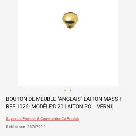
gallery
Skip
BOUTON DE MEUBLE "ANGLAIS" LAITON MASSIF
to
REF 1026-[MODÈLE:D.20 LAITON POLI VERNI]
the
beginning
of
Soyez Le Premier À Commenter Ce Produit
the
Référence
2870792-2
images
gallery