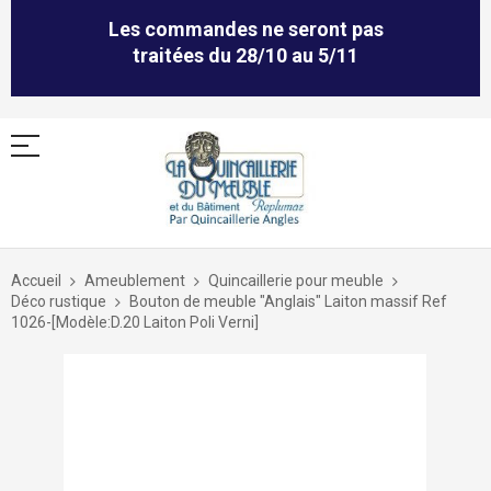
Les commandes ne seront pas
traitées du 28/10 au 5/11
Allez
au
Accueil
Ameublement
Quincaillerie pour meuble
contenu
Déco rustique
Bouton de meuble "Anglais" Laiton massif Ref
1026-[Modèle:D.20 Laiton Poli Verni]
Skip
to
the
end
of
the
images