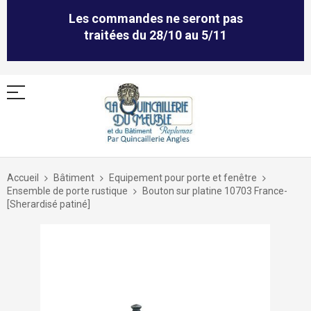
Les commandes ne seront pas
traitées du 28/10 au 5/11
Allez
au
Accueil
Bâtiment
Equipement pour porte et fenêtre
contenu
Ensemble de porte rustique
Bouton sur platine 10703 France-
[Sherardisé patiné]
Skip
to
the
end
of
the
images