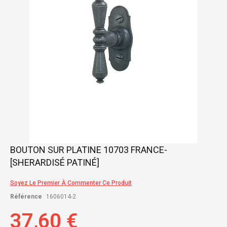
gallery
Skip
BOUTON SUR PLATINE 10703 FRANCE-
to
[SHERARDISÉ PATINÉ]
the
beginning
of
Soyez Le Premier À Commenter Ce Produit
the
Référence
1606014-2
images
gallery
37,60 €