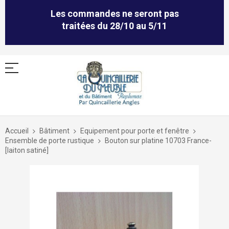
Les commandes ne seront pas
traitées du 28/10 au 5/11
Allez
au
Accueil
Bâtiment
Equipement pour porte et fenêtre
contenu
Ensemble de porte rustique
Bouton sur platine 10703 France-
[laiton satiné]
Skip
to
the
end
of
the
images