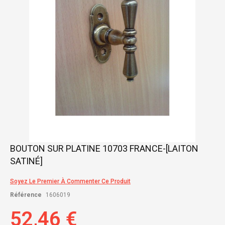
gallery
Skip
BOUTON SUR PLATINE 10703 FRANCE-[LAITON
to
SATINÉ]
the
beginning
of
Soyez Le Premier À Commenter Ce Produit
the
Référence
1606019
images
gallery
52,46 €