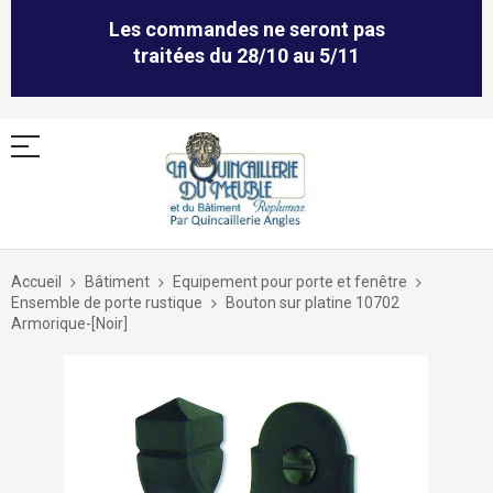
Les commandes ne seront pas
traitées du 28/10 au 5/11
Allez
au
Accueil
Bâtiment
Equipement pour porte et fenêtre
contenu
Ensemble de porte rustique
Bouton sur platine 10702
Armorique-[Noir]
Skip
to
the
end
of
the
images