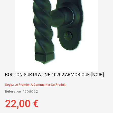
gallery
Skip
BOUTON SUR PLATINE 10702 ARMORIQUE-[NOIR]
to
the
Soyez Le Premier À Commenter Ce Produit
beginning
of
Référence
1606006-2
the
images
22,00 €
gallery