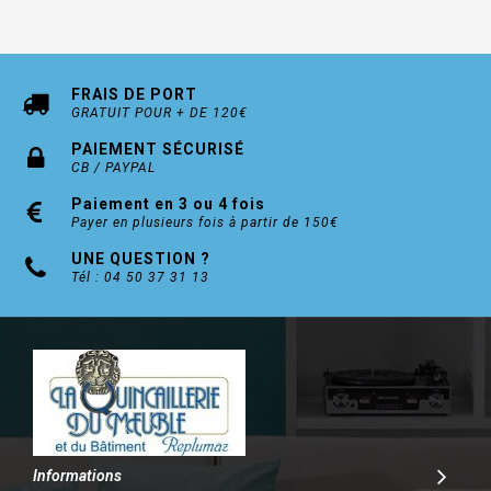
FRAIS DE PORT
GRATUIT POUR + DE 120€
PAIEMENT SÉCURISÉ
CB / PAYPAL
Paiement en 3 ou 4 fois
Payer en plusieurs fois à partir de 150€
UNE QUESTION ?
Tél : 04 50 37 31 13
Informations