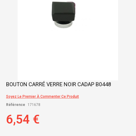
Skip
BOUTON CARRÉ VERRE NOIR CADAP B0448
to
the
Soyez Le Premier À Commenter Ce Produit
beginning
of
Référence
171678
the
images
6,54 €
gallery