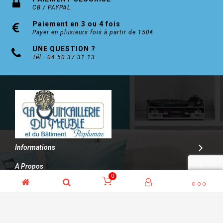
CB / PAYPAL
Paiement en 3 ou 4 fois
Payer en plusieurs fois à partir de 150€
UNE QUESTION ?
Tél : 04 50 37 31 13
Informations
A Propos
0
Contact
© Kalitys Multimédia