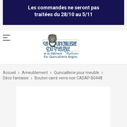
Les commandes ne seront pas
traitées du 28/10 au 5/11
Allez
au
Accueil
Ameublement
Quincaillerie pour meuble
contenu
Déco fantaisie
Bouton carré verre noir CADAP B0448
Skip
to
the
end
of
the
images
gallery