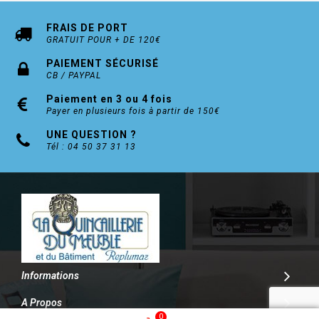
FRAIS DE PORT
GRATUIT POUR + DE 120€
PAIEMENT SÉCURISÉ
CB / PAYPAL
Paiement en 3 ou 4 fois
Payer en plusieurs fois à partir de 150€
UNE QUESTION ?
Tél : 04 50 37 31 13
Informations
A Propos
0