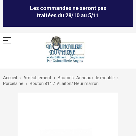
Les commandes ne seront pas
traitées du 28/10 au 5/11
Allez
au
Accueil
Ameublement
Boutons -Anneaux de meuble
contenu
Porcelaine
Bouton 814 Z.V.Laiton/ Fleur marron
Skip
to
the
end
of
the
images
gallery