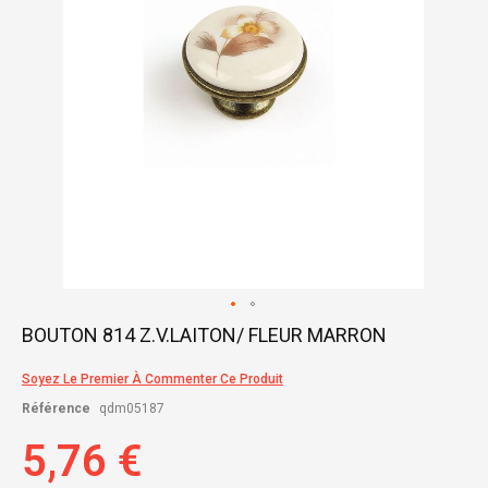
Skip
BOUTON 814 Z.V.LAITON/ FLEUR MARRON
to
the
Soyez Le Premier À Commenter Ce Produit
beginning
of
Référence
qdm05187
the
images
5,76 €
gallery