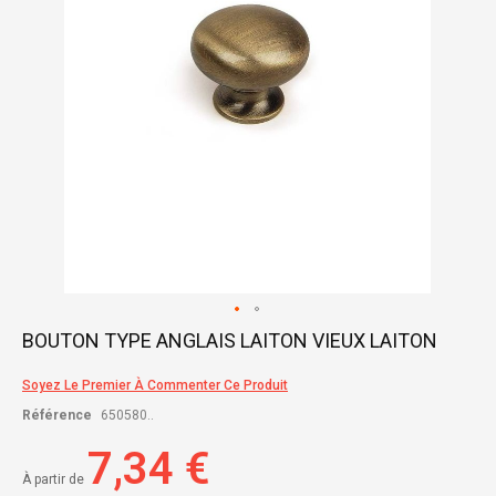
Skip
BOUTON TYPE ANGLAIS LAITON VIEUX LAITON
to
the
Soyez Le Premier À Commenter Ce Produit
beginning
of
Référence
650580..
the
images
7,34 €
gallery
À partir de