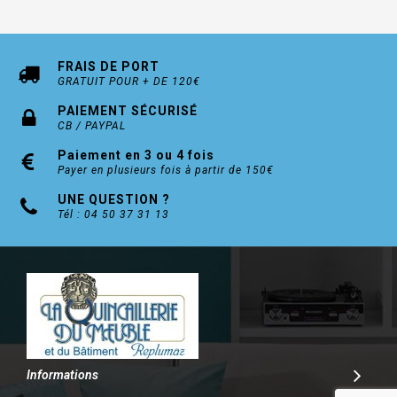
FRAIS DE PORT
GRATUIT POUR + DE 120€
PAIEMENT SÉCURISÉ
CB / PAYPAL
Paiement en 3 ou 4 fois
Payer en plusieurs fois à partir de 150€
UNE QUESTION ?
Tél : 04 50 37 31 13
Informations