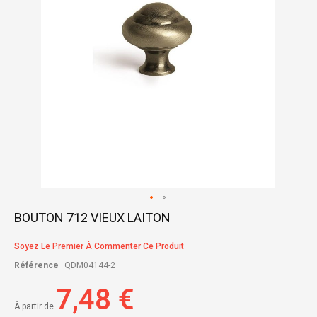
Skip
BOUTON 712 VIEUX LAITON
to
the
Soyez Le Premier À Commenter Ce Produit
beginning
of
Référence
QDM04144-2
the
images
7,48 €
gallery
À partir de