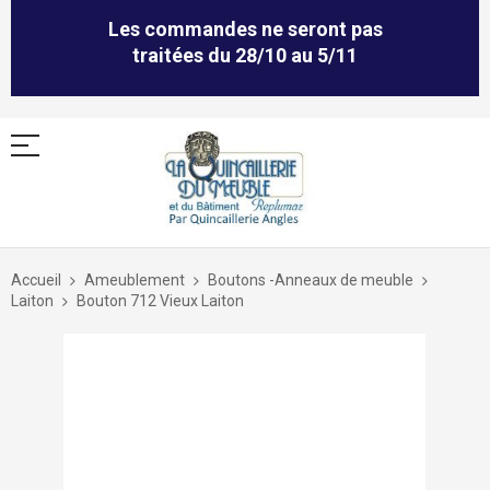
Les commandes ne seront pas
traitées du 28/10 au 5/11
Allez
au
Accueil
Ameublement
Boutons -Anneaux de meuble
contenu
Laiton
Bouton 712 Vieux Laiton
Skip
to
the
end
of
the
images
gallery