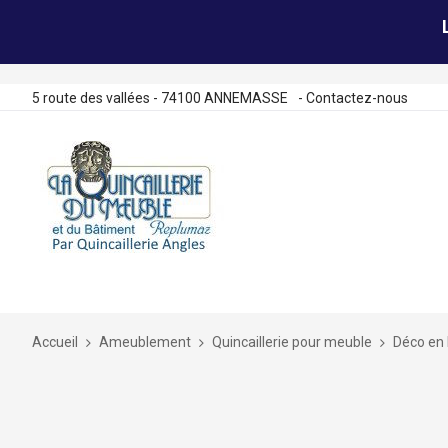
5 route des vallées - 74100 ANNEMASSE
-
Contactez-nous
Allez
au
contenu
Accueil
Ameublement
Quincaillerie pour meuble
Déco en 
Skip
to