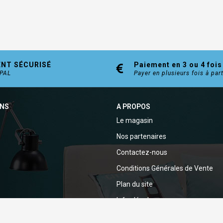
ENT SÉCURISÉ
Paiement en 3 ou 4 fois
YPAL
Payer en plusieurs fois à par
ONS
A PROPOS
Le magasin
Nos partenaires
Contactez-nous
Conditions Générales de Vente
Plan du site
Infos légales
Politique de confidentialité