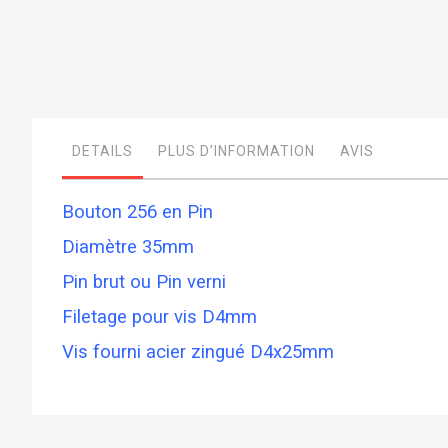
Skip
to
the
beginning
DETAILS
PLUS D’INFORMATION
AVIS
of
the
images
gallery
Bouton 256 en Pin
Diamètre 35mm
Pin brut ou Pin verni
Filetage pour vis D4mm
Vis fourni acier zingué D4x25mm