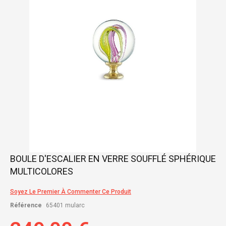
images
gallery
Skip
BOULE D'ESCALIER EN VERRE SOUFFLÉ SPHÉRIQUE
to
MULTICOLORES
the
beginning
of
Soyez Le Premier À Commenter Ce Produit
the
Référence
65401 mularc
images
gallery