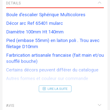
DETAILS
Boule d'escalier Sphérique Multicolores
Décor arc Ref 65401 mularc
Diamètre 100mm Ht 140mm
Pied (embase 55mm) en laiton poli . Trou avec
filetage D10mm
Farbrication artisanale francaise (fait main et/ou
soufflé bouche)
Certains décors peuvent différer du catalogue
Autres formes et couleur sur commande
Photos et dimensions non contractuelles
LIRE LA SUITE
Délai de livraison 10/15 jours
visitez le site
www.verreriesdebrehat.com
AVIS