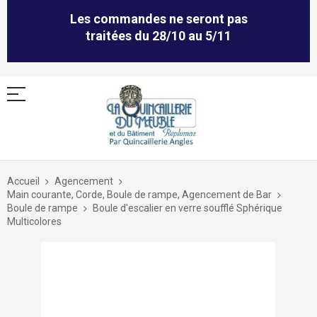
Les commandes ne seront pas
traitées du 28/10 au 5/11
Allez
au
Accueil
Agencement
contenu
Main courante, Corde, Boule de rampe, Agencement de Bar
Boule de rampe
Boule d'escalier en verre soufflé Sphérique
Multicolores
Skip
to
the
end
of
the