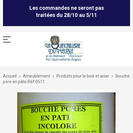
Les commandes ne seront pas
traitées du 28/10 au 5/11
Allez
au
Accueil
Ameublement
Produits pour le bois et acier
Bouche
contenu
pore en pâte Réf 0511
Skip
to
the
end
of
the
images
gallery