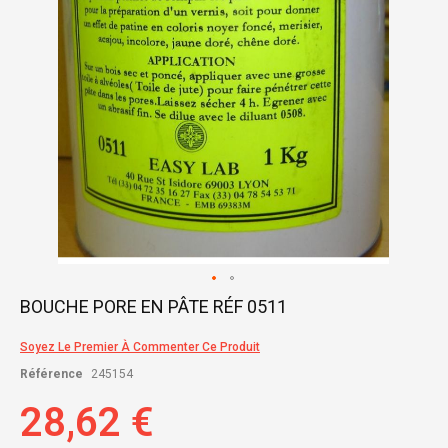
Skip
BOUCHE PORE EN PÂTE RÉF 0511
to
the
Soyez Le Premier À Commenter Ce Produit
beginning
of
Référence
245154
the
images
28,62 €
gallery