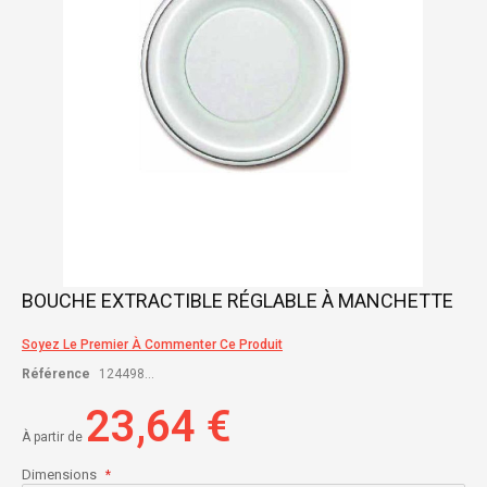
Skip
BOUCHE EXTRACTIBLE RÉGLABLE À MANCHETTE
to
the
Soyez Le Premier À Commenter Ce Produit
beginning
of
Référence
124498...
the
images
23,64 €
gallery
À partir de
Dimensions