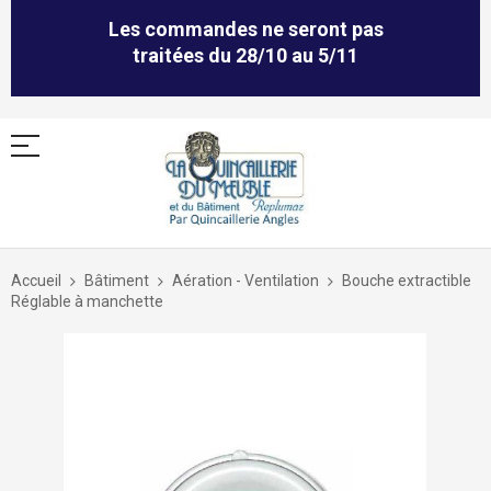
Les commandes ne seront pas
traitées du 28/10 au 5/11
Allez
au
Accueil
Bâtiment
Aération - Ventilation
Bouche extractible
contenu
Réglable à manchette
Skip
to
the
end
of
the
images
gallery