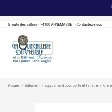
5 route des vallées - 74100 ANNEMASSE
-
Contactez-nous
Allez
au
contenu
Accueil
Bâtiment
Equipement pour porte et fenêtre
Crémo
Skip
to