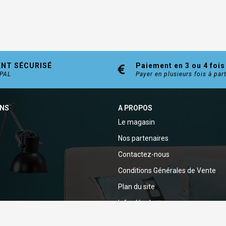
ENT SÉCURISÉ
Paiement en 3 ou 4 fois
YPAL
Payer en plusieurs fois à par
ONS
A PROPOS
Le magasin
Nos partenaires
Contactez-nous
Conditions Générales de Vente
Plan du site
Infos légales
Politique de confidentialité