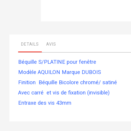
Skip
to
the
beginning
DETAILS
AVIS
of
the
images
gallery
Béquille S/PLATINE pour fenêtre
Modèle AQUILON Marque DUBOIS
Finition Béquille Bicolore chromé/ satiné
Avec carré et vis de fixation (invisible)
Entraxe des vis 43mm