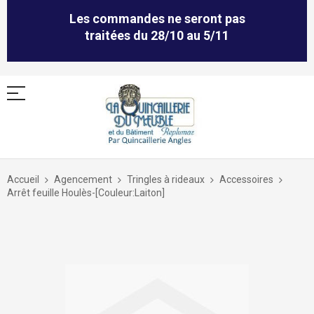
Les commandes ne seront pas
traitées du 28/10 au 5/11
Allez
au
Accueil
Agencement
Tringles à rideaux
Accessoires
contenu
Arrêt feuille Houlès-[Couleur:Laiton]
Skip
to
the
end
of
the
images
gallery