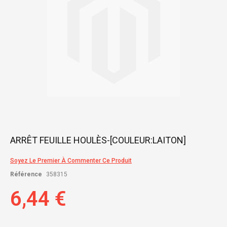
Skip
ARRÊT FEUILLE HOULÈS-[COULEUR:LAITON]
to
the
Soyez Le Premier À Commenter Ce Produit
beginning
of
Référence
358315
the
images
6,44 €
gallery