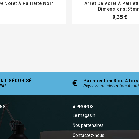
De Volet À Paillette Noir
Arrêt De Volet À Paillet
[Dimensions:55m
9,35 €
ENT SÉCURISÉ
Paiement en 3 ou 4 fois
YPAL
Payer en plusieurs fois à par
ONS
A PROPOS
Le magasin
Nos partenaires
Contactez-nous