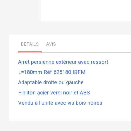
Skip
to
the
beginning
DETAILS
AVIS
of
the
images
gallery
Arrêt persienne extérieur avec ressort
L=180mm Réf 625180 IBFM
Adaptable droite ou gauche
Finiiton acier verni noir et ABS
Vendu à l'unité avec vis bois noires