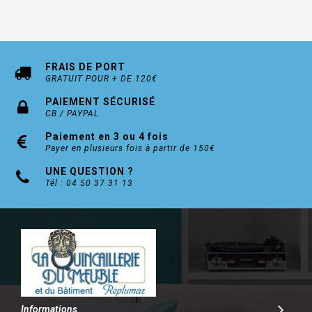
FRAIS DE PORT
GRATUIT POUR + DE 120€
PAIEMENT SÉCURISÉ
CB / PAYPAL
Paiement en 3 ou 4 fois
Payer en plusieurs fois à partir de 150€
UNE QUESTION ?
Tél : 04 50 37 31 13
Informations