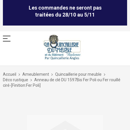
Les commandes ne seront pas
traitées du 28/10 au 5/11
Allez
au
Accueil
Ameublement
Quincaillerie pour meuble
contenu
Déco rustique
Anneau de clé DU 1597Bis Fer Poli ou Fer rouillé
ciré-[Finition:Fer Poli]
Skip
to
the
end
of
the
images