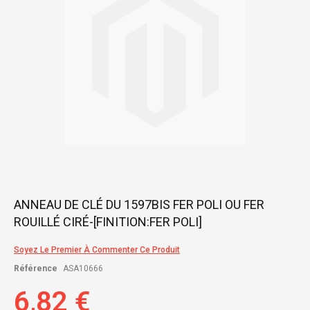
gallery
Skip
ANNEAU DE CLÉ DU 1597BIS FER POLI OU FER
to
ROUILLÉ CIRÉ-[FINITION:FER POLI]
the
beginning
of
Soyez Le Premier À Commenter Ce Produit
the
Référence
ASA10666
images
gallery
6,82 €