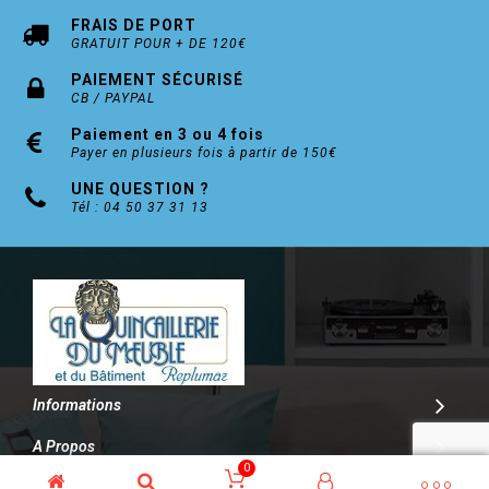
FRAIS DE PORT
GRATUIT POUR + DE 120€
PAIEMENT SÉCURISÉ
CB / PAYPAL
Paiement en 3 ou 4 fois
Payer en plusieurs fois à partir de 150€
UNE QUESTION ?
Tél : 04 50 37 31 13
Informations
A Propos
0
Contact