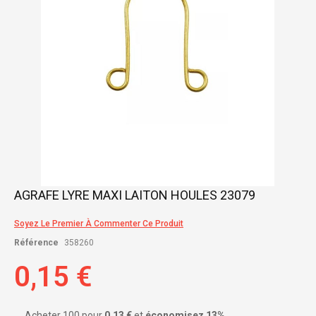
Skip
AGRAFE LYRE MAXI LAITON HOULES 23079
to
the
Soyez Le Premier À Commenter Ce Produit
beginning
of
Référence
358260
the
images
0,15 €
gallery
Acheter 100 pour
0,13 €
et
économisez
13
%