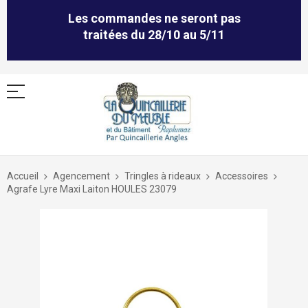
Les commandes ne seront pas
traitées du 28/10 au 5/11
Allez
au
Accueil
Agencement
Tringles à rideaux
Accessoires
contenu
Agrafe Lyre Maxi Laiton HOULES 23079
Skip
to
the
end
of
the
images
gallery