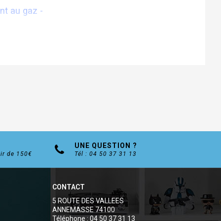
nt au gaz -
 vitre (D156 ou 192mm suivant les modèles)
e extra-plat.
ssure une adaptation parfaite et l'entretien.
UNE QUESTION ?
tir de 150€
Tél : 04 50 37 31 13
CONTACT
5 ROUTE DES VALLEES
ANNEMASSE 74100
Téléphone : 04 50 37 31 13