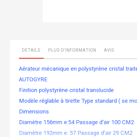
Skip
to
the
beginning
of
DETAILS
PLUS D’INFORMATION
AVIS
the
images
gallery
Aérateur mécanique en polystyrène cristal traité 
AUTOGYRE
Finition polystyrène cristal translucide
Modèle réglable à tirette Type standard ( se mo
Dimensions
Diamètre 156mm e:54 Passage d'air 100 CM2
Diamètre 192mm e: 57 Passage d'air 29 CM2