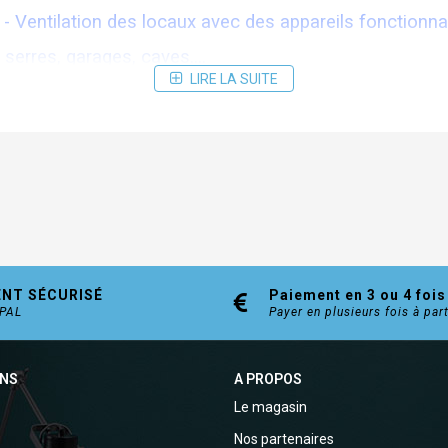
n - Ventilation des locaux avec des appareils fonctionna
 serres, garages, caves....
LIRE LA SUITE
 de rilsan (fourni avec l'aérateur) sur la découpe de la
e sur fenêtre coulissante prendre exclusivement le modèl
u tiède savonneuse. Son joint exclusif à clips intégrés a
ENT SÉCURISÉ
Paiement en 3 ou 4 fois
YPAL
Payer en plusieurs fois à par
ONS
A PROPOS
Le magasin
Nos partenaires