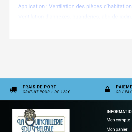
Application : Ventilation des pièces d'habitatio
Ventilation d'annexes, buanderies, abri de jadin,
Montage sur vitre 4mm maxi : Installer le joint
clipser l'aérateur sur le joint. Pour un montag
Entretien : Plonger l'aérateur dans un bain d'ea
FRAIS DE PORT
PAIEM
GRATUIT POUR + DE 120€
CB / PA
INFORMATI
Mon compte
Mon panier