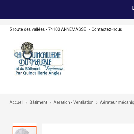
5 route des vallées - 74100 ANNEMASSE
-
Contactez-nous
Allez
au
contenu
Accueil
Bâtiment
Aération - Ventilation
Aérateur mécaniq
Skip
to