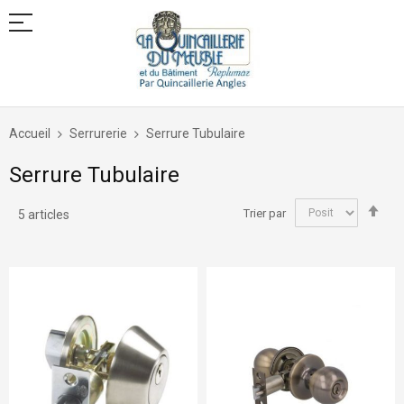
Allez
au
Accueil
Serrurerie
Serrure Tubulaire
contenu
Serrure Tubulaire
Par
Trier par
5
articles
ord
déc