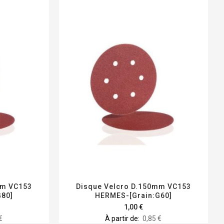
mm VC153
Disque Velcro D.150mm VC153
G80]
HERMES-[Grain:G60]
1,00 €
€
À partir de
0,85 €