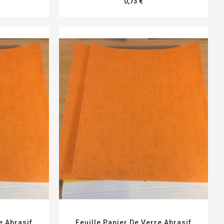
0,73 €
e Abrasif
Feuille Papier De Verre Abrasif