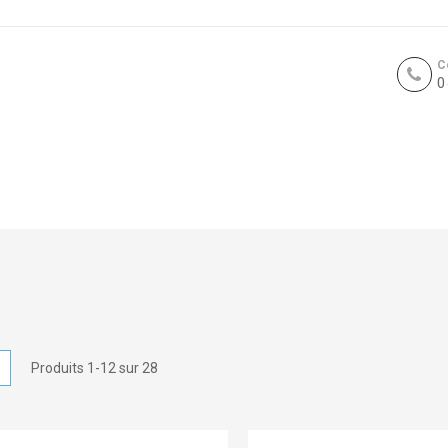
C
0
icher
Liste
Produits
1
-
12
sur
28