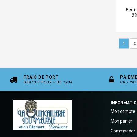
Feui
2
Page
Vous lis
P
1
2
FRAIS DE PORT
PAIEM
GRATUIT POUR + DE 120€
CB / PA
INFORMATI
Mon compte
Mon panier
Commander