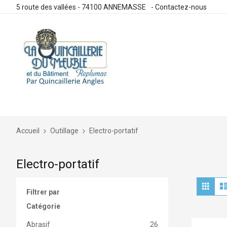
5 route des vallées - 74100 ANNEMASSE
-
Contactez-nous
Allez
au
contenu
Accueil
Outillage
Electro-portatif
Electro-portatif
Aff
Grille
en
Filtrer par
Catégorie
Abrasif
26