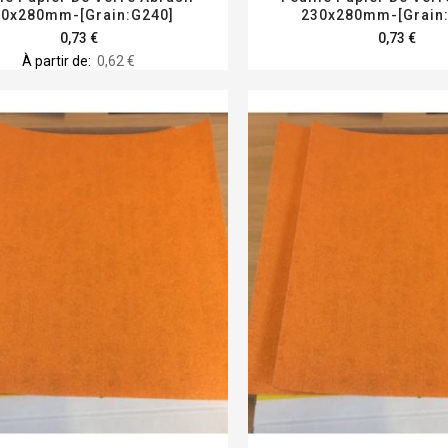
30x280mm-[Grain:G240]
230x280mm-[Grain
0,73 €
0,73 €
À partir de
0,62 €