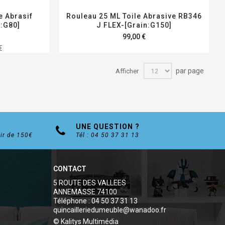
e Abrasif
Rouleau 25 ML Toile Abrasive RB346
:G80]
J FLEX-[Grain:G150]
99,00 €
€
par page
Afficher
UNE QUESTION ?
tir de 150€
Tél : 04 50 37 31 13
CONTACT
5 ROUTE DES VALLEES
ANNEMASSE 74100
Téléphone : 04 50 37 31 13
quincailleriedumeuble@wanadoo.fr
© Kalitys Multimédia