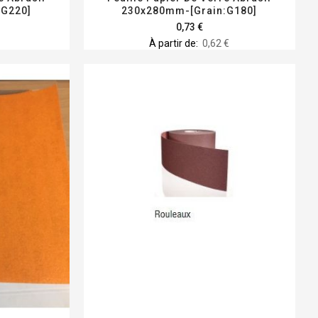
:G220]
230x280mm-[Grain:G180]
0,73 €
À partir de
0,62 €