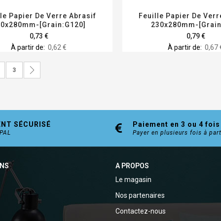
lle Papier De Verre Abrasif
Feuille Papier De Verr
30x280mm-[Grain:G120]
230x280mm-[Grain
0,73 €
0,79 €
À partir de
0,62 €
À partir de
0,67 
ez actuellement la page
age
Page
Page
Suivant
3
ENT SÉCURISÉ
Paiement en 3 ou 4 fois
YPAL
Payer en plusieurs fois à par
ONS
A PROPOS
Le magasin
Nos partenaires
Contactez-nous