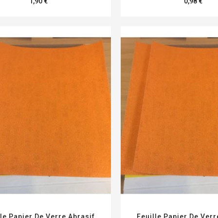
1,90 €
0,98 €
lle Papier De Verre Abrasif
Feuille Papier De Verr