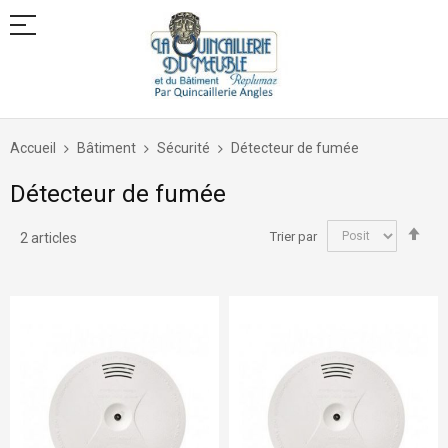
Allez
au
Accueil
Bâtiment
Sécurité
Détecteur de fumée
contenu
Détecteur de fumée
Par
Trier par
2
articles
ord
déc