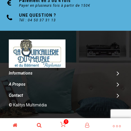
Paiement en 3 ou 4 fois
Payer en plusieurs fois à partir de 150€
UNE QUESTION ?
Tél : 04 50 37 31 13
Informations
A Propos
Contact
© Kalitys Multimédia
0