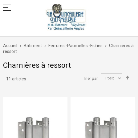
Allez
au
Accueil
Bâtiment
Ferrures -Paumelles -Fiches
Charnières à
contenu
ressort
Charnières à ressort
Par
Trier par
11
articles
ord
déc