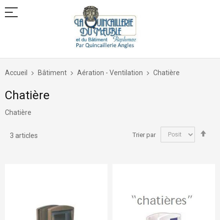
Allez
au
Accueil
Bâtiment
Aération - Ventilation
Chatière
contenu
Chatière
Chatière
Par
Trier par
3
articles
ord
déc