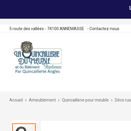
5 route des vallées - 74100 ANNEMASSE
-
Contactez-nous
Allez
au
contenu
Accueil
Ameublement
Quincaillerie pour meuble
Déco rus
Skip
to