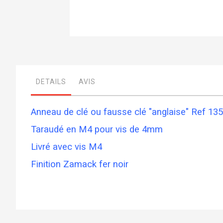
Skip
to
the
beginning
of
DETAILS
AVIS
the
images
gallery
Anneau de clé ou fausse clé "anglaise" Ref 13
Taraudé en M4 pour vis de 4mm
Livré avec vis M4
Finition Zamack fer noir