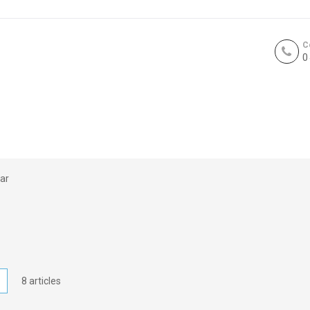
C
0
ar
icher
Liste
8
articles