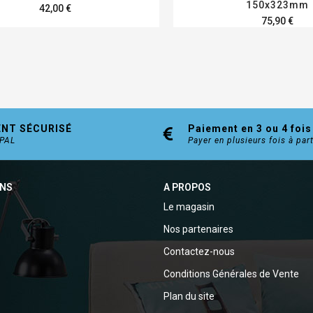
150x323mm
42,00 €
75,90 €
ENT SÉCURISÉ
Paiement en 3 ou 4 fois
YPAL
Payer en plusieurs fois à par
ONS
A PROPOS
Le magasin
Nos partenaires
Contactez-nous
Conditions Générales de Vente
Plan du site