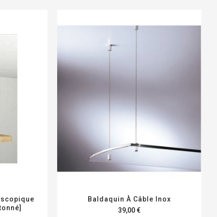
escopique
Baldaquin À Câble Inox
tonné]
39,00 €