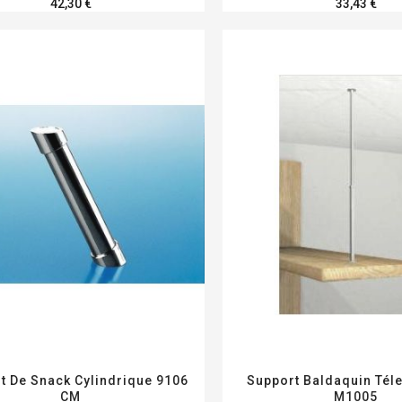
42,30 €
33,43 €
t De Snack Cylindrique 9106
Support Baldaquin Tél
CM
M1005